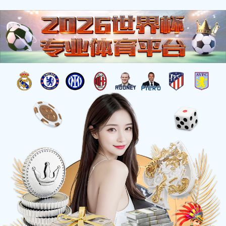
立即注册
星空体育
官网 · 权威体
育数据平台
星空体育 OFFICIAL WEBSITE
自2022年创立以来，
星空体育
致力于为用户提供包括
NBA、英超、欧洲杯、LPL在内的热门赛事直播与数据
服务，广受用户信赖。
立即下载星空体育APP